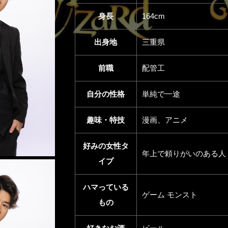
身長
164cm
出身地
三重県
前職
配管工
自分の性格
単純で一途
趣味・特技
漫画、アニメ
好みの女性タ
年上で頼りがいのある人
イプ
ハマっている
ゲーム モンスト
もの