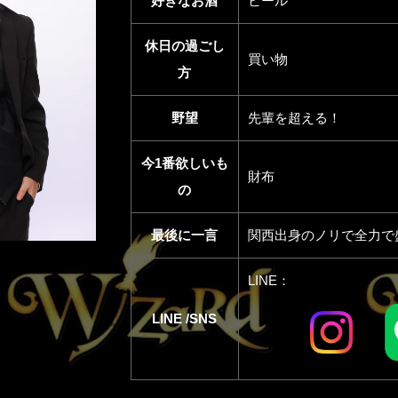
好きなお酒
ビール
休日の過ごし
買い物
方
野望
先輩を超える！
今1番欲しいも
財布
の
最後に一言
関西出身のノリで全力で
LINE：
LINE /SNS